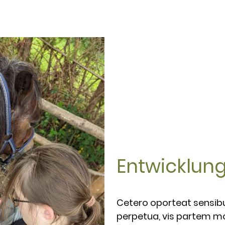
Entwicklun
Cetero oporteat sensibus
perpetua, vis partem m