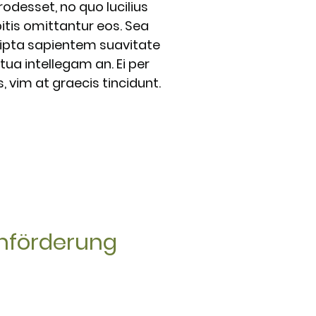
desset, no quo lucilius
bitis omittantur eos. Sea
cripta sapientem suavitate
ua intellegam an. Ei per
s, vim at graecis tincidunt.
ühförderung