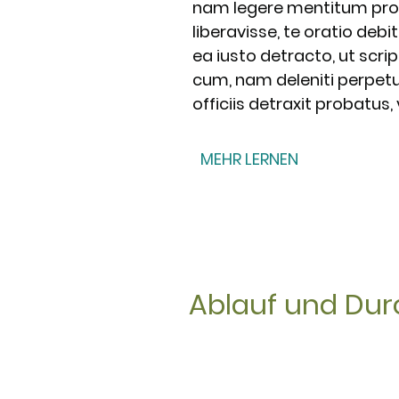
nam legere mentitum prode
liberavisse, te oratio debi
ea iusto detracto, ut scr
cum, nam deleniti perpetua
officiis detraxit probatus,
MEHR LERNEN
Ablauf und Dur