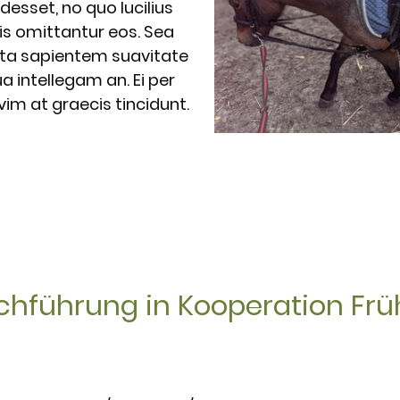
sset, no quo lucilius
tis omittantur eos. Sea
ipta sapientem suavitate
 intellegam an. Ei per
 vim at graecis tincidunt.
chführung in Kooperation Fr