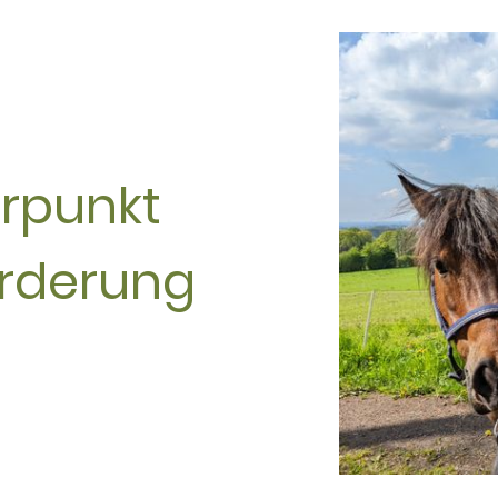
rpunkt
örderung