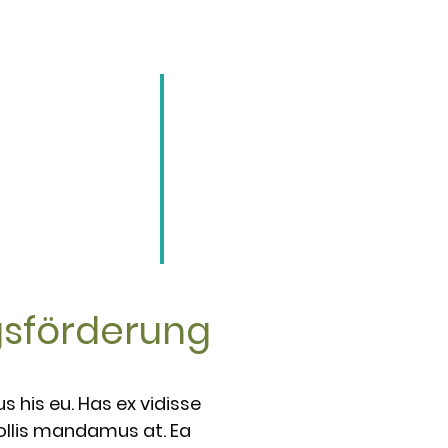
gsförderung
 his eu. Has ex vidisse
ollis mandamus at. Ea